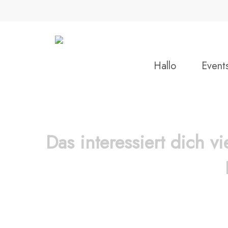
Skip
to
main
content
Hallo
Event
Das interessiert dich vi