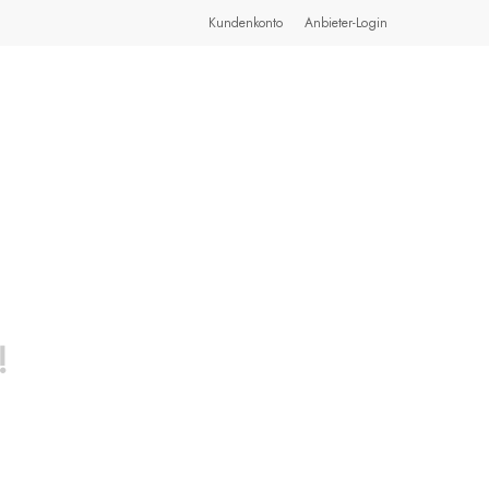
Warenkorb
Kundenkonto
Anbieter-Login
!