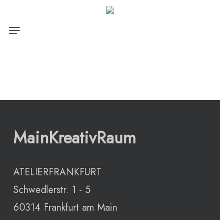
Skip
Close
Warenkorb
to
Menu
Cart
main
content
MainKreativRaum
ATELIERFRANKFURT
Schwedlerstr. 1 - 5
60314 Frankfurt am Main