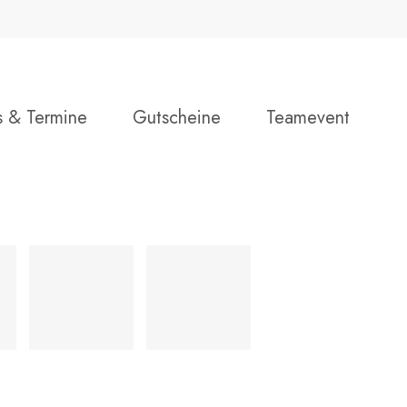
Close
Warenkorb
Cart
s & Termine
Gutscheine
Teamevent