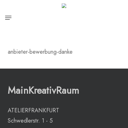
Skip
Close
Warenkorb
to
Menu
Cart
main
content
anbieter-bewerbung-danke
MainKreativRaum
ATELIERFRANKFURT
Schwedlerstr. 1 - 5